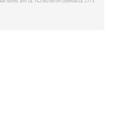
cker rechts, BHT ca. 142/85/99 cm Stellmaß ca. 277 x