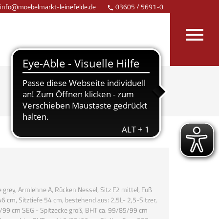
info@moebelmarkt-leinefelde.de
03605 / 5691-0
Anfahrt


 grey, Armlehne A, Rücken Nessel, Sitz F2 mittel, Fuß
cm, Sitztiefe 54 cm, bestehend aus: 2,5L- 2,5-Sitzer,
/99 cm SEG - Spitzecke groß, BHT ca. 99/85/99 cm