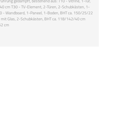
hrung gedämpft, bestehend aus: T10 - Vitrine, 1-Tür,
/40 cm T30 - TV-Element, 2-Türen, 2-Schubkästen, 1-
0 - Wandboard, 1-Paneel, 1-Boden, BHT ca. 150/25/22
ür mit Glas, 2-Schubkästen, BHT ca. 118/142/40 cm
52 cm