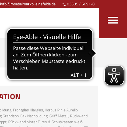
info@moebelmarkt-leinefelde.de
03605 / 5691-0
Anfahrt


ATION
bildung, Frontglas Klarglas, Korpus Pinie Aurelio
g Grandson Oak Nachbildung, Griff Metall, Rückwand
hroppt, Rückwand hinter Türen & Schubkasten weiß