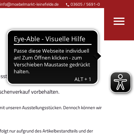
info@moebelmarkt-leinefelde.de
03605 / 5691-0
Anfahrt


sstellung.
ischenverkauf vorbehalten.
g mit unseren Ausstellungsstücken. Dennoch können wir
gt nur aufgrund des Artikelbestandteils und der