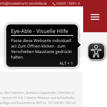
info@moebelmarkt-leinefelde.de
03605 / 5691-0
Anfahrt


ko, Sitz Federkern, drehbare Doppelrollen, Sitzhöhe 47
 - Version A4 mit 2 Elektro-Motoren und Aufstehhilfe,
einauflage und Rückenlehne, BHT ca. 72/109/82-182 cm