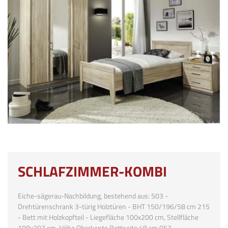
SCHLAFZIMMER-KOMBI
Eiche-sägerau-Nachbildung, bestehend aus: 503 -
Drehtürenschrank 3-türig Holztüren - BHT 150/196/58 cm 215
- Bett mit Holzkopfteil - Liegefläche 100x200 cm, Stellfläche
108x207 cm, Höhe Oberkante Bettseite 48 cm 053 -